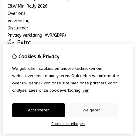
E&W Mini Rally 2026
Over ons
Verzending
Disclaimer
Privacy Verklaring (AVR/GDPR)
Extra
Aanbiedingen
Cookies & Privacy
Mijn account
Inloggen
We gebruiken cookies en andere technieken om
Bestelhistorie
websiteverkeer te analyseren. Ook delen we informatie
Nieuwsbrief
over uw gebruik van onze site met onze partners voor
Klantenservice
analyse.
Lees onze cookieverklaring
hier
Contact
Sitemap
Accepteren
Weigeren
Cookie-instellingen
© Copyright 2026 |
TSB