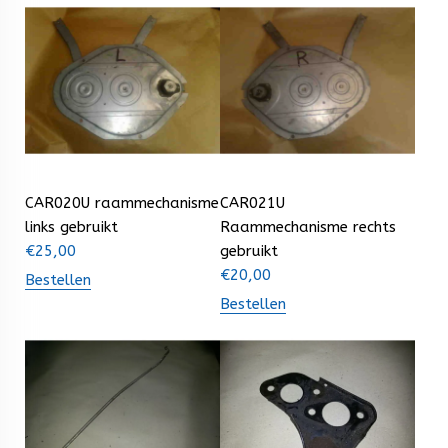
CAR020U raammechanisme
CAR021U
links gebruikt
Raammechanisme rechts
€
25,00
gebruikt
€
20,00
Bestellen
Bestellen