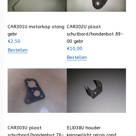
CAR301U motorkap stang
CAR302U plaat
gebr
schutbord/hondenbot 89-
€
2,50
00 gebr
€
10,00
Bestellen
Bestellen
CAR303U plaat
ELI038U houder
schutbord/hondenbot 76-
knipperlicht relais rond.