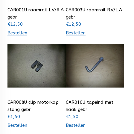
CAR001U raamrail L.V/R.A
CAR003U raamrail R.V/L.A
gebr
gebr
€
12,50
€
12,50
Bestellen
Bestellen
CAR008U clip motorkap
CAR010U tapeind met
stang gebr
haak gebr
€
1,50
€
1,50
Bestellen
Bestellen