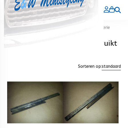
Zoeke
Home
>
Producten gebruikt
>
Plaatwerk en carrosserie
gebruikt
Plaatwerk en carrosserie gebruikt
Sorteren op:
standaard