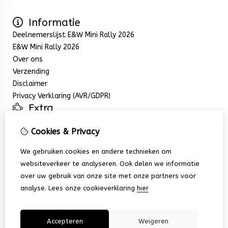
Informatie
Deelnemerslijst E&W Mini Rally 2026
E&W Mini Rally 2026
Over ons
Verzending
Disclaimer
Privacy Verklaring (AVR/GDPR)
Extra
Aanbiedingen
Cookies & Privacy
Mijn account
Inloggen
We gebruiken cookies en andere technieken om
Bestelhistorie
websiteverkeer te analyseren. Ook delen we informatie
Nieuwsbrief
over uw gebruik van onze site met onze partners voor
Klantenservice
analyse.
Lees onze cookieverklaring
hier
Contact
Sitemap
Accepteren
Weigeren