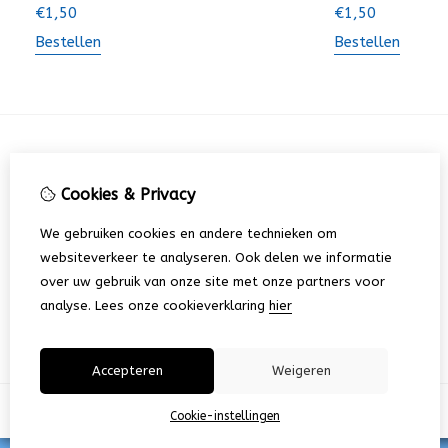
€
1,50
€
1,50
Bestellen
Bestellen
Informatie
Cookies & Privacy
Deelnemerslijst E&W Mini Rally 2026
E&W Mini Rally 2026
We gebruiken cookies en andere technieken om
Over ons
websiteverkeer te analyseren. Ook delen we informatie
Verzending
over uw gebruik van onze site met onze partners voor
Disclaimer
analyse.
Lees onze cookieverklaring
hier
Privacy Verklaring (AVR/GDPR)
Accepteren
Weigeren
Cookie-instellingen