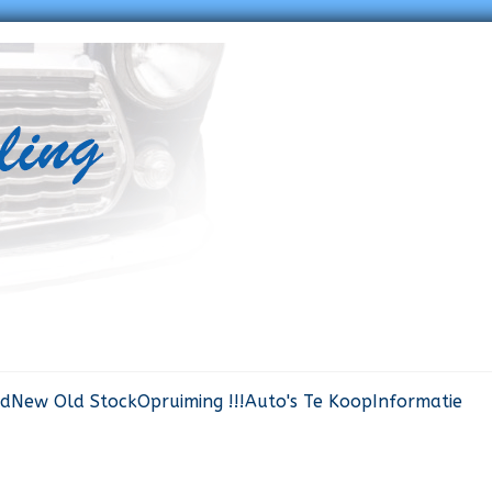
rd
New Old Stock
Opruiming !!!
Auto's Te Koop
Informatie