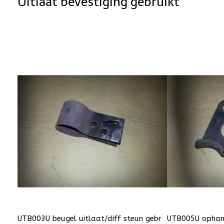
Uitlaat bevestiging gebruikt
UTB003U beugel uitlaat/diff steun gebr
UTB005U ophan