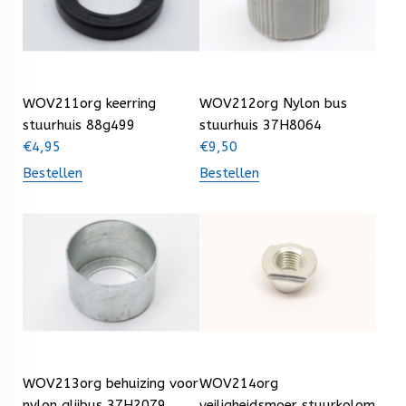
WOV211org keerring
WOV212org Nylon bus
stuurhuis 88g499
stuurhuis 37H8064
€
4,95
€
9,50
Bestellen
Bestellen
WOV213org behuizing voor
WOV214org
nylon glijbus 37H2079
veiligheidsmoer stuurkolom