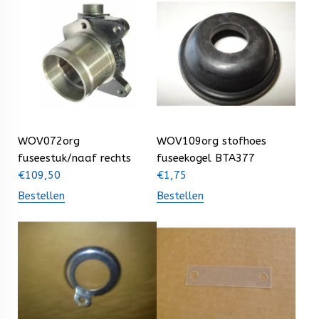
WOV072org
WOV109org stofhoes
fuseestuk/naaf rechts
fuseekogel BTA377
€
109,50
€
1,75
Bestellen
Bestellen