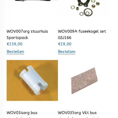
WOV007org stuurhuis
WOV009A fuseekogel set
Sportspack
GSJ166
€
159,00
€
19,00
Bestellen
Bestellen
WOV034org bus
WOV035org Vilt bus