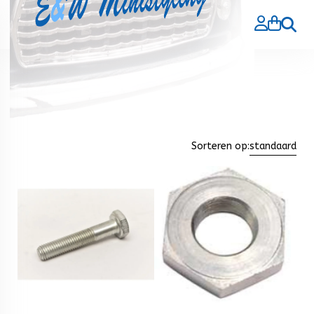
Zoeke
Home
>
Producten
>
Stuur inrichting
Stuur inrichting
Sorteren op:
standaard