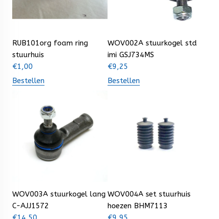
RUB101org foam ring
WOV002A stuurkogel std
stuurhuis
imi GSJ734MS
€
1,00
€
9,25
Bestellen
Bestellen
WOV003A stuurkogel lang
WOV004A set stuurhuis
C-AJJ1572
hoezen BHM7113
€
14,50
€
9,95