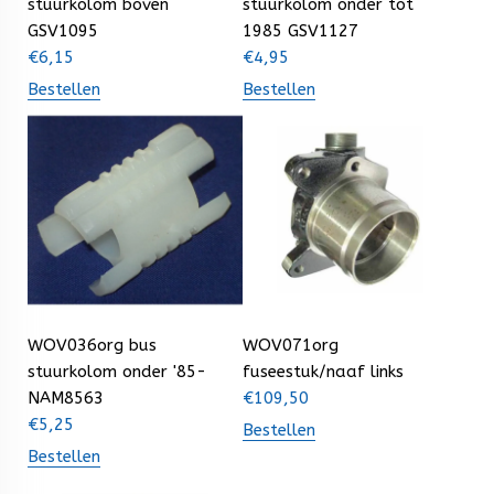
stuurkolom boven
stuurkolom onder tot
GSV1095
1985 GSV1127
€
6,15
€
4,95
Bestellen
Bestellen
WOV036org bus
WOV071org
stuurkolom onder '85-
fuseestuk/naaf links
NAM8563
€
109,50
€
5,25
Bestellen
Bestellen