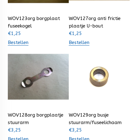
WOV123org borgplaat
WOV127org anti frictie
fuseekogel
plaatje U-bout
€
1,25
€
1,25
Bestellen
Bestellen
WOV128org borgplaatje
WOV129org busje
stuurarm
stuurarm/fuseelichaam
€
3,25
€
3,25
Bestellen
Bestellen