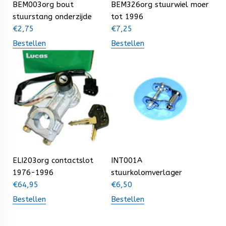
BEM003org bout
BEM326org stuurwiel moer
stuurstang onderzijde
tot 1996
€
2,75
€
7,25
Bestellen
Bestellen
ELI203org contactslot
INT001A
1976-1996
stuurkolomverlager
€
64,95
€
6,50
Bestellen
Bestellen