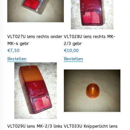
VLT027U lens rechts onder
VLT028U lens rechts MK-
MK-4 gebr
2/3 gebr
€
7,50
€
10,00
Bestellen
Bestellen
VLT029U lens MK-2/3 links
VLT033U Knipperlicht lens