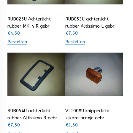
RUB025U Achterlicht
RUB053U achterlicht
rubber MK-4 R gebr
rubber Altissimo L gebr
€
4,50
€
7,50
Bestellen
Bestellen
RUB054U achterlicht
VLT008U knipperlicht
rubber Altissimo R gebr
zijkant oranje gebr.
€
7,50
€
2,50