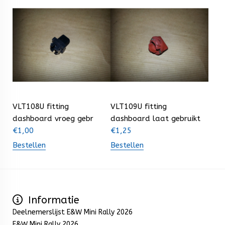
VLT108U fitting
VLT109U fitting
dashboard vroeg gebr
dashboard laat gebruikt
€
1,00
€
1,25
Bestellen
Bestellen
Informatie
Deelnemerslijst E&W Mini Rally 2026
E&W Mini Rally 2026