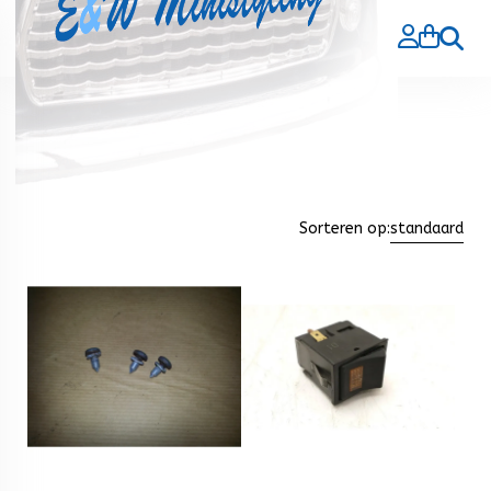
Zoeke
Home
>
Producten gebruikt
>
Verlichting gebruikt
Verlichting gebruikt
Sorteren op:
standaard