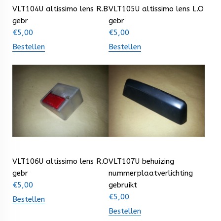
VLT104U altissimo lens R.B
VLT105U altissimo lens L.O
gebr
gebr
€
5,00
€
5,00
Bestellen
Bestellen
VLT106U altissimo lens R.O
VLT107U behuizing
gebr
nummerplaatverlichting
€
5,00
gebruikt
€
5,00
Bestellen
Bestellen