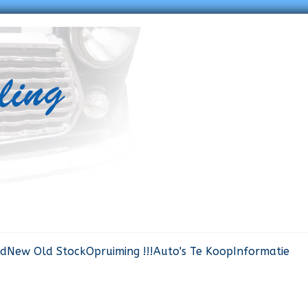
rd
New Old Stock
Opruiming !!!
Auto's Te Koop
Informatie