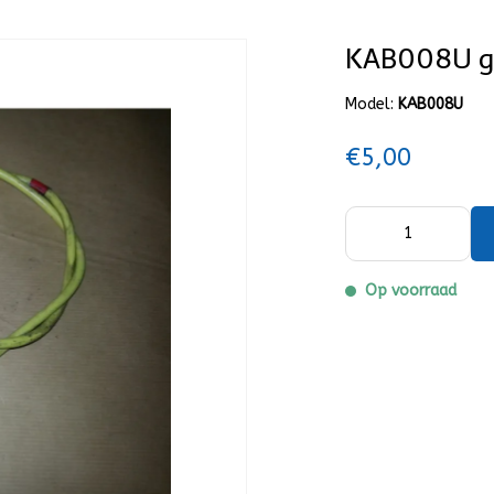
KAB008U g
Model:
KAB008U
€5,00
Op voorraad